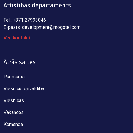
Attīstības departaments
Tel.: +371 27993046
E-pasts:
development@mogotel.com
Visi kontakti
Ātrās saites
Par mums
Viesnīcu pārvaldība
Viesnīcas
Vakances
Komanda