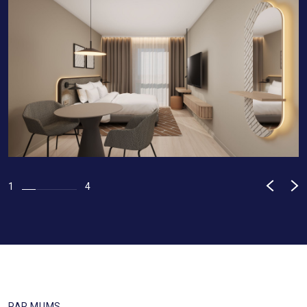
1
4
PAR MUMS