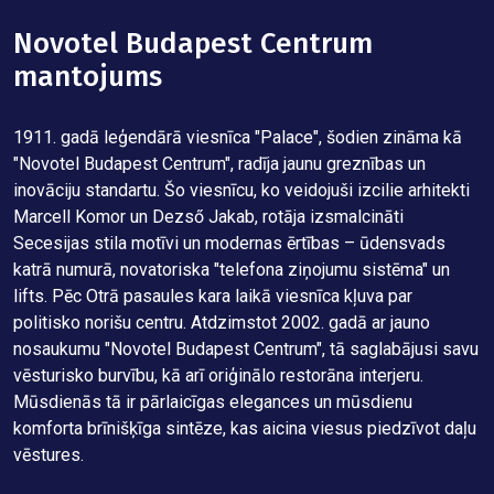
s
Novotel Budapest Centrum
mantojums
L
m
c
1911. gadā leģendārā viesnīca "Palace", šodien zināma kā
T
"Novotel Budapest Centrum", radīja jaunu greznības un
g
inovāciju standartu. Šo viesnīcu, ko veidojuši izcilie arhitekti
p
Marcell Komor un Dezső Jakab, rotāja izsmalcināti
s
Secesijas stila motīvi un modernas ērtības – ūdensvads
Ē
katrā numurā, novatoriska "telefona ziņojumu sistēma" un
g
lifts. Pēc Otrā pasaules kara laikā viesnīca kļuva par
v
s.
politisko norišu centru. Atdzimstot 2002. gadā ar jauno
i
nosaukumu "Novotel Budapest Centrum", tā saglabājusi savu
a
m
vēsturisko burvību, kā arī oriģinālo restorāna interjeru.
t
Mūsdienās tā ir pārlaicīgas elegances un mūsdienu
s
komforta brīnišķīga sintēze, kas aicina viesus piedzīvot daļu
v
vēstures.