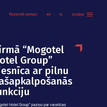
Rezervēt numuru
en
ru
Izvēlne
irmā “Mogotel
otel Group”
iesnīca ar pilnu
ašapkalpošanās
unkciju
otel Hotel Group” paziņo par viesnīcas