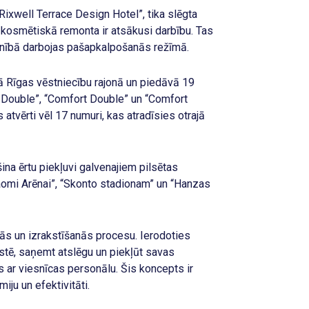
Rixwell Terrace Design Hotel”, tika slēgta
kosmētiskā remonta ir atsākusi darbību. Tas
ilnībā darbojas pašapkalpošanās režīmā.
kā Rīgas vēstniecību rajonā un piedāvā 19
 Double”, “Comfort Double” un “Comfort
 atvērti vēl 17 numuri, kas atradīsies otrajā
ina ērtu piekļuvi galvenajiem pilsētas
iaomi Arēnai”, “Skonto stadionam” un “Hanzas
anās un izrakstīšanās procesu. Ierodoties
istē, saņemt atslēgu un piekļūt savas
ar viesnīcas personālu. Šis koncepts ir
iju un efektivitāti.