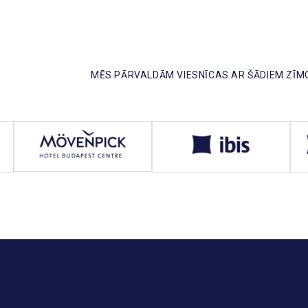
MĒS PĀRVALDĀM VIESNĪCAS AR ŠĀDIEM ZĪM