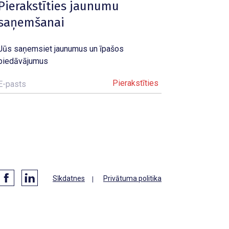
Pierakstīties jaunumu
saņemšanai
Jūs saņemsiet jaunumus un īpašos
piedāvājumus
E-pasts
Sīkdatnes
Privātuma politika