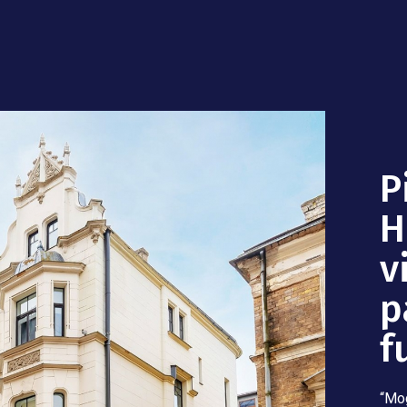
P
H
v
p
f
“Mog