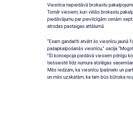
Viesnīca nepiedāvā brokastu pakalpojumu
Tomēr viesiem, kuri vēlās brokastu pakal
piedāvājumu par pievilcīgām cenām septi
atrodas pastaigas attālumā.
“Esam gandarīti atvērt šo viesnīcu jaunā 
pašapkalpošanās viesnīcu,” sacīja “Mogote
"Šī koncepcija piedāvā viesiem pilnīgu ko
tiešsaistē līdz numura atslēgas saņemšan
Mēs redzam, ka viesnīcu īpašnieki un partn
un mēs uzskatām, ka tam būs būtiska noz