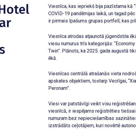
Hotel
Viesnīca, kas iepriekš bija pazīstama kā “
COVID-19 pandēmijas laikā, un tagad pēc 
ar
ir pirmais īpašums grupas portfelī, kas p
Viesnīca atrodas atjaunotā jūgendstila ē
viesu numurus trīs kategorijās: “Economy
s
Twin”. Plānots, ka 2025. gada augustā tiks
ēkā.
Viesnīcas centrālā atrašanās vieta nodroš
apskates objektiem, tostarp Vecrīgai, “X
Peronam”.
Viesi var patstāvīgi veikt visu reģistrēš
viesnīcā, ir iespējams reģistrēties tiešsa
numuram bez nepieciešamības sazināties 
izstrādāts ceļotājiem, kuri novērtē autonom