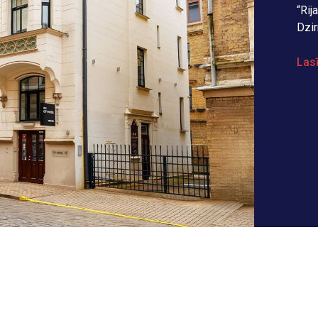
“Rij
Dzir
Lasī