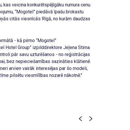
, kas veicina konkurētspējīgāku numura cenu.
pojumu, “Mogotel” piedāvā īpašu brokastu
ņās citās viesnīcās Rīgā, no kurām daudzas
formātā - kā pirmo “Mogotel”
l Hotel Group” izpilddirektore Jeļena Stirna.
ntroli pār savu uzturēšanos - no reģistrācijas
ai, bez nepieciešamības sazināties klātienē.
eri arvien vairāk interesējas par šo modeli,
īme pilsētu viesmīlības nozarē nākotnē."