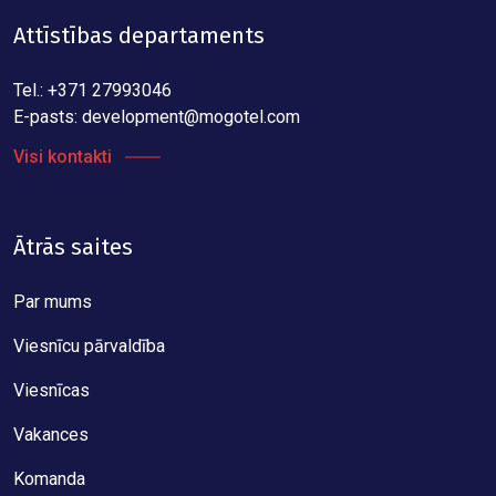
Attīstības departaments
Tel.: +371 27993046
E-pasts:
development@mogotel.com
Visi kontakti
Ātrās saites
Par mums
Viesnīcu pārvaldība
Viesnīcas
Vakances
Komanda