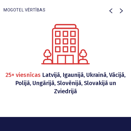
MOGOTEL VĒRTĪBAS
25+ viesnīcas
Latvijā, Igaunijā, Ukrainā, Vācijā,
Polijā, Ungārijā, Slovēnijā, Slovakijā un
Zviedrijā