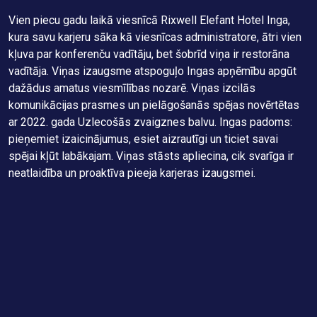
a
M
Vien piecu gadu laikā viesnīcā Rixwell Elefant Hotel Inga,
g
kura savu karjeru sāka kā viesnīcas administratore, ātri vien
G
kļuva par konferenču vadītāju, bet šobrīd viņa ir restorāna
v
6
vadītāja. Viņas izaugsme atspoguļo Ingas apņēmību apgūt
v
dažādus amatus viesmīlības nozarē. Viņas izcilās
M
komunikācijas prasmes un pielāgošanās spējas novērtētas
a
ar 2022. gada Uzlecošās zvaigznes balvu. Ingas padoms:
p
pieņemiet izaicinājumus, esiet aizrautīgi un ticiet savai
S
spējai kļūt labākajam. Viņas stāsts apliecina, cik svarīga ir
d
as
neatlaidība un proaktīva pieeja karjeras izaugsmei.
(
l
i