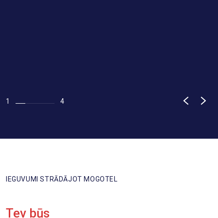
i
ē
1
4
IEGUVUMI STRĀDĀJOT MOGOTEL
Tev būs