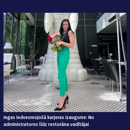
Ingas iedvesmojošā karjeras izaugsme: No
M
administratores līdz restorāna vadītājai