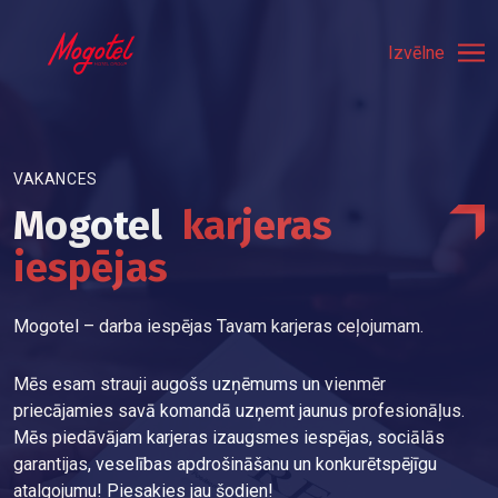
Izvēlne
VAKANCES
Mogotel
karjeras
iespējas
Mogotel – darba iespējas Tavam karjeras ceļojumam.
Mēs esam strauji augošs uzņēmums un vienmēr
priecājamies savā komandā uzņemt jaunus profesionāļus.
Mēs piedāvājam karjeras izaugsmes iespējas, sociālās
garantijas, veselības apdrošināšanu un konkurētspējīgu
atalgojumu! Piesakies jau šodien!