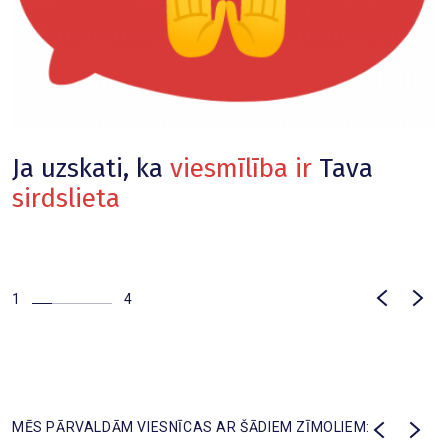
Ja uzskati, ka
viesmīlība ir
Tava
J
sirdslieta
*
n
1
4
MĒS PĀRVALDĀM VIESNĪCAS AR ŠĀDIEM ZĪMOLIEM: