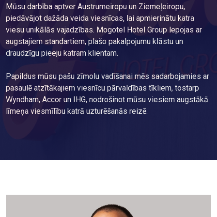
Mūsu darbība aptver Austrumeiropu un Ziemeļeiropu,
piedāvājot dažāda veida viesnīcas, lai apmierinātu katra
viesu unikālās vajadzības. Mogotel Hotel Group lepojas ar
augstajiem standartiem, plašo pakalpojumu klāstu un
draudzīgu pieeju katram klientam.
Papildus mūsu pašu zīmolu vadīšanai mēs sadarbojamies ar
pasaulē atzītākajiem viesnīcu pārvaldības tīkliem, tostarp
Wyndham, Accor un IHG, nodrošinot mūsu viesiem augstākā
līmeņa viesmīlību katrā uzturēšanās reizē.