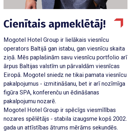
Cienītais apmeklētāj!
Mogotel Hotel Group ir lielākais viesnīcu
operators Baltijā gan istabu, gan viesnīcu skaita
ziņā. Mēs paplašinām savu viesnīcu portfolio arī
ārpus Baltijas valstīm un pārvaldām viesnīcas
Eiropā. Mogotel sniedz ne tikai pamata viesnīcu
pakalpojumus - izmitināšanu, bet ir arī nozīmīga
figūra SPA, konferenču un ēdināšanas
pakalpojumu nozarē.
Mogotel Hotel Group ir spēcīgs viesmīlības
nozares spēlētājs - stabila izaugsme kopš 2002.
gada un attīstības ātrums mērāms sekundēs.