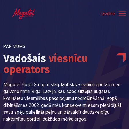
Izvēlne
PAR MUMS
Vadošais
viesnīcu
operators
Mogotel Hotel Group ir starptautisks viesnīcu operators ar
galveno mītni Rīgā, Latvijā, kas specializējas augstas
kvalitātes viesmīlības pakalpojumu nodrošināšanā. Kopš
dibināšanas 2002. gadā mēs konsekventi esam pierādījuši
savu spēju palielināt peļņu un pārvaldīt daudzveidīgu
naktsmītņu portfeli dažādos mērķa tirgos.