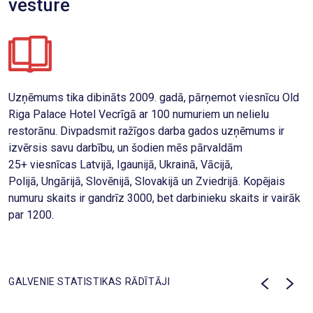
vēsturē
Uzņēmums tika dibināts 2009. gadā, pārņemot viesnīcu Old
Riga Palace Hotel Vecrīgā ar 100 numuriem un nelielu
restorānu. Divpadsmit ražīgos darba gados uzņēmums ir
izvērsis savu darbību, un šodien mēs pārvaldām
25+ viesnīcas Latvijā, Igaunijā, Ukrainā, Vācijā,
Polijā, Ungārijā, Slovēnijā, Slovakijā un Zviedrijā. Kopējais
numuru skaits ir gandrīz 3000, bet darbinieku skaits ir vairāk
par 1200.
GALVENIE STATISTIKAS RĀDĪTĀJI