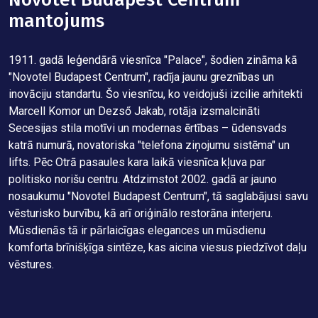
mantojums
L
m
c
1911. gadā leģendārā viesnīca "Palace", šodien zināma kā
T
"Novotel Budapest Centrum", radīja jaunu greznības un
g
inovāciju standartu. Šo viesnīcu, ko veidojuši izcilie arhitekti
p
Marcell Komor un Dezső Jakab, rotāja izsmalcināti
s
Secesijas stila motīvi un modernas ērtības – ūdensvads
Ē
katrā numurā, novatoriska "telefona ziņojumu sistēma" un
g
lifts. Pēc Otrā pasaules kara laikā viesnīca kļuva par
v
s.
politisko norišu centru. Atdzimstot 2002. gadā ar jauno
i
nosaukumu "Novotel Budapest Centrum", tā saglabājusi savu
a
m
vēsturisko burvību, kā arī oriģinālo restorāna interjeru.
t
Mūsdienās tā ir pārlaicīgas elegances un mūsdienu
s
komforta brīnišķīga sintēze, kas aicina viesus piedzīvot daļu
v
vēstures.